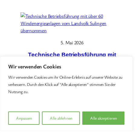
5. Mai 2026
Technische Betriebsführung mit
über 60 Windenergieanlagen
Wir verwenden Cookies
vom Landvolk Sulingen
übernommen
Wir verwenden Cookies um ihr Online-Erlebnis auf unserer Website zu
verbessern. Durch den Klick auf "Alle akzeptieren" stimmen Sie der
Schierloh-Engineering hat die technische
Nutzung zu.
Betriebsführung von über 60
Windenergieanlagen des Landvolk Sulingen
übernommen. Mit diesem Auftrag stärken wir
unsere Position als verlässlicher Partner im
Anpassen
Alle ablehnen
Alle akzeptieren
Bereich der erneuerbaren Energien und setzen
auf nachhaltige,…