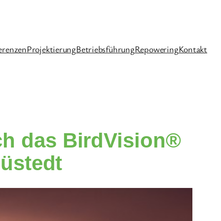
erenzen
Projektierung
Betriebsführung
Repowering
Kontakt
ich das BirdVision®
üstedt