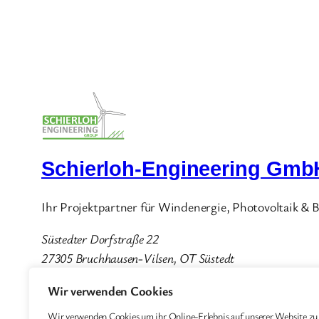
Schierloh-Engineering Gmb
Ihr Projektpartner für Windenergie, Photovoltaik & 
Süstedter Dorfstraße 22
27305 Bruchhausen-Vilsen, OT Süstedt
Telefon:
+49 4240 444 33 0
Wir verwenden Cookies
Mail:
info@schierloh-engineering.de
Wir verwenden Cookies um ihr Online-Erlebnis auf unserer Website zu