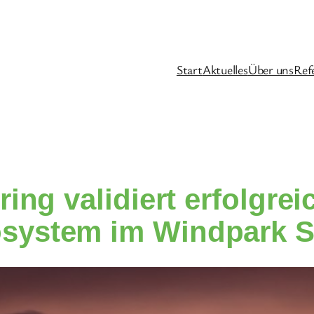
Start
Aktuelles
Über uns
Ref
ing validiert erfolgre
osystem im Windpark S