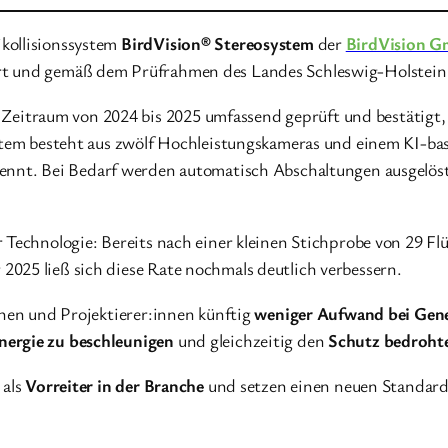
kollisionssystem
BirdVision® Stereosystem
der
BirdVision 
ert und gemäß dem Prüfrahmen des Landes Schleswig-Holstein v
Zeitraum von 2024 bis 2025 umfassend geprüft und bestätigt,
ystem besteht aus zwölf Hochleistungskameras und einem KI-ba
kennt. Bei Bedarf werden automatisch Abschaltungen ausgelöst
r Technologie: Bereits nach einer kleinen Stichprobe von 29 F
025 ließ sich diese Rate nochmals deutlich verbessern.
nnen und Projektierer:innen künftig
weniger Aufwand bei Gen
ergie zu beschleunigen
und gleichzeitig den
Schutz bedrohte
 als
Vorreiter in der Branche
und setzen einen neuen Standard